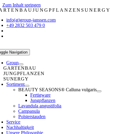
Zum Inhalt springen
ARTENBAU
JUNGPFLANZEN
SUNERGY
info(at)group-janssen.com
+49 2832 503 479 0
oggle Navigation
Group
GARTENBAU
JUNGPFLANZEN
SUNERGY
Sortiment
BEAUTY SEASONS® Calluna vulgaris
Fertigware
Jungpflanzen
Lavandula angustifolia
Campanula
Polsterstauden
Service
Nachhaltigkeit
Unsere Philosophie