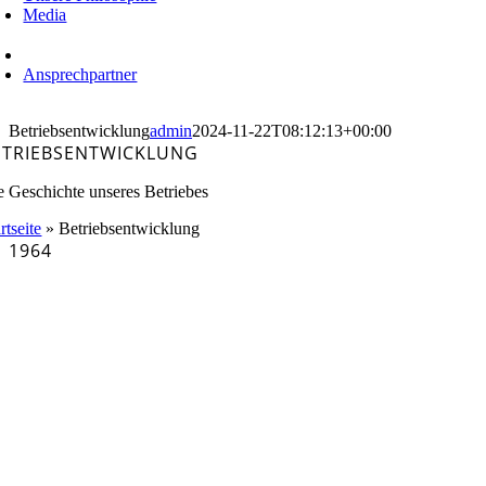
Media
Ansprechpartner
Betriebsentwicklung
admin
2024-11-22T08:12:13+00:00
ETRIEBSENTWICKLUNG
e Geschichte unseres Betriebes
rtseite
»
Betriebsentwicklung
1964